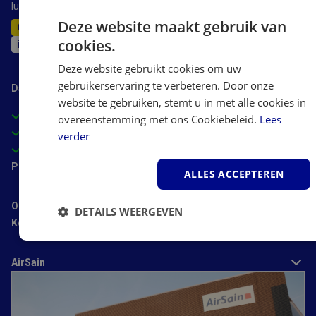
luchtreinigers luchtontvochtigers en airco's.
Deze website maakt gebruik van
0497-512164
cookies.
info@airsain.nl
Deze website gebruikt cookies om uw
gebruikerservaring te verbeteren. Door onze
Daarom AirSain
website te gebruiken, stemt u in met alle cookies in
Deskundig advies van experts
overeenstemming met ons Cookiebeleid.
Lees
Gecertificeerde webwinkel
verder
Scherpe prijzen
Populaire categorieën
ALLES ACCEPTEREN
Ondersteuning
DETAILS WEERGEVEN
Kenniscentrum
Strikt
Prestatie
Targeting
noodzakelijk
AirSain
Functioneel