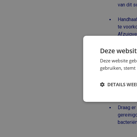
van dit s
Handhaaf
te voork
Afzuigve
regelmat
Deze websit
Gebruik e
Deze website geb
regelmati
gebruiken, stemt
(pollen, s
DETAILS WE
Overweeg
schadeli
Strikt noodzak
Draag er
gereinig
bacterië