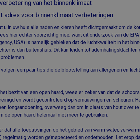
verbetering van het binnenklimaat
ét adres voor binnenklimaat verbeteringen
t u in uw huis alle naden en kieren heeft dichtgemaakt om de ko
ees hier echter voorzichtig mee, want uit onderzoek van de EPA
gency, USA) is namelijk gebleken dat de luchtkwaliteit in het bi
chter is dan buitenshuis. Dit kan leiden tot ademhalingsklachten
problemen.
volgen een paar tips die de blootstelling aan allergenen en lucht
n het bezit van een open haard, wees er zeker van dat de schoor
reinigd en wordt gecontroleerd op vernauwingen en scheuren. He
 een longaandoening, overweeg dan om in plaats van hout over t
om de open haard helemaal niet meer te gebruiken.
er dat alle toepassingen op het gebied van warm water, verwarmi
d.) regelmatig worden geïnspecteerd en onderhouden. Let erop da