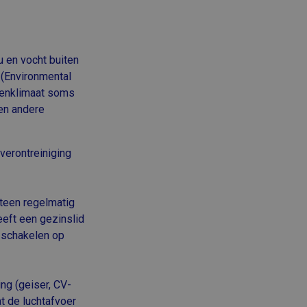
u en vocht buiten
 (Environmental
nnenklimaat soms
 en andere
verontreiniging
steen regelmatig
eft een gezinslid
e schakelen op
ng (geiser, CV-
t de luchtafvoer