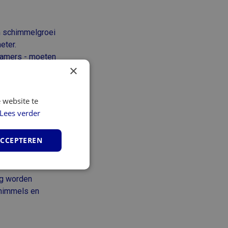
om schimmelgroei
eter.
dkamers - moeten
×
 vervang de filters
 website te
er allergenen
Lees verder
ACCEPTEREN
als veel
unctioneel
ig worden
chimmels en