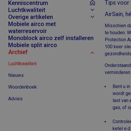
Tips voor 
Kenniscentrum
Luchtkwaliteit
AirSain, h
Overige artikelen
Luchtkwaliteit meten
Mobiele airco met
Misschien da
Monoblock airco installeren
waterreservoir
te houden. W
Gevolgen slechte luchtkwaliteit
CO2 meten
Monoblock airco zelf installeren
Protection A
Mobiele split airco
Luchtkwaliteit verbeteren?
Fijnstof meten
Ademhalingsproblemen
100 keer sle
Archief
gezondheids
Luchtkwaliteit verbeteren per ruimte
Luchtvochtigheid meten
Geur in huis
Luchtkwaliteit
Onderstaand 
Luchtdruk meten
Allergie
verminderen:
Nieuws
Fijnstof
Bent u i
Woordenboek
wordt ge
Advies
last van
gas, of 
Controle
ketel e.