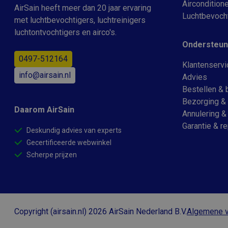
Corpora
Aircondition
AirSain heeft meer dan 20 jaar ervaring
_ga
.bing.co
Luchtbevoch
met luchtbevochtigers, luchtreinigers
_uetsid
Microsof
luchtontvochtigers en airco's.
Corpora
Ondersteun
.airsain.n
0497-512164
_uetvid
Microsof
Klantenservi
_gid
Corpora
info@airsain.nl
.airsain.n
Advies
Bestellen & 
_gcl_au
Google L
_gat_UA-
.airsain.n
Bezorging & 
41253225-15
Daarom AirSain
Annulering &
Garantie & re
Deskundig advies van experts
Gecertificeerde webwinkel
Scherpe prijzen
Copyright (airsain.nl) 2026 AirSain Nederland B.V.
Algemene 