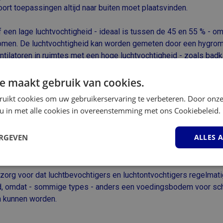
oort toepassingen altijd naar buiten moet plaatsvinden.
 een lage luchtvochtigheid - ideaal is tussen de 45 en 55 % - 
omen. De luchtvochtigheid kan worden gemeten door een hygrom
ntilatoren in ruimtes met een hoge luchtvochtigheid - zoals ba
ig aan staan om schimmel te voorkomen.
e maakt gebruik van cookies.
en luchtreiniger met hoge kwaliteit filters - actiefkool, hepa - en
ruikt cookies om uw gebruikerservaring te verbeteren. Door onze
g. Filters met een hoge kwaliteit zijn in staat om tot 30 keer me
 u in met alle cookies in overeenstemming met ons Cookiebeleid.
tof, e.d.) uit de lucht te filteren.
ERGEVEN
ALLES 
 de aanschaf van een ionisator. Zowel hele kleine stofdeeltjes 
jke stoffen kunnen met een ionisator worden geneutraliseerd.
elijk
Prestatie
Targeting
F
 zorg voor dat luchtbevochtigers en luchtontvochtigers regelmat
d, omdat - sommige types - anders een voedingsbodem voor s
n kunnen worden.