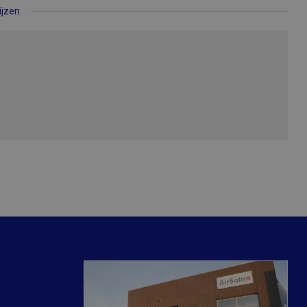
ijzen
elding en
ze cookie wordt
tapparaat (browser)
erssessies kan
site. CFID bevat een
ze cookie wordt
araat (browser) op
gebruikerssessies
r de site. CFTOKEN
e sessiestatus te
ieke gebruikers-ID.