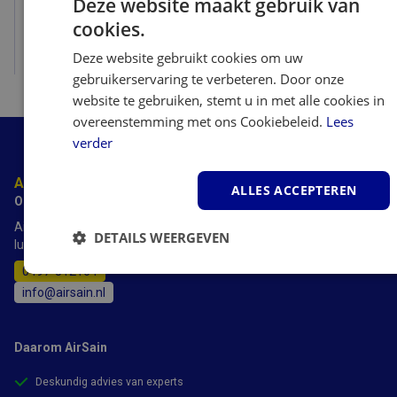
Deze website maakt gebruik van
cookies.
Deze website gebruikt cookies om uw
Bekijk
gebruikerservaring te verbeteren. Door onze
website te gebruiken, stemt u in met alle cookies in
overeenstemming met ons Cookiebeleid.
Lees
verder
Advies nodig?
ALLES ACCEPTEREN
Onze experts staan voor je klaar.
AirSain heeft meer dan 20 jaar ervaring met luchtbevochtigers,
DETAILS WEERGEVEN
luchtreinigers luchtontvochtigers en airco's.
0497-512164
Strikt
Prestatie
Targeting
noodzakelijk
info@airsain.nl
Daarom AirSain
Functioneel
Deskundig advies van experts