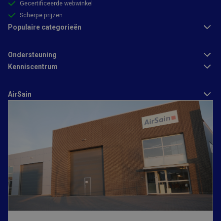
Gecertificeerde webwinkel
Scherpe prijzen
Populaire categorieën
Strikt noodzakelijk
Prestatie
Targeting
Ondersteuning
Functioneel
Kenniscentrum
Strikt noodzakelijke cookies maken de kernfunctionaliteiten van
de website mogelijk, zoals gebruikersaanmelding en
AirSain
accountbeheer. De website kan niet goed worden gebruikt
zonder de strikt noodzakelijke cookies.
Aanbieder
/
Naam
Vervaldatum
Omschrijving
Domein
CFID
1 dag
Cookie ingesteld
Adobe Inc.
door Adobe
www.airsain.nl
ColdFusion-
toepassingen.
Deze cookie
wordt gebruikt
in combinatie
met CFTOKEN en
helpt om een
clientapparaat
(browser) uniek
te identificeren,