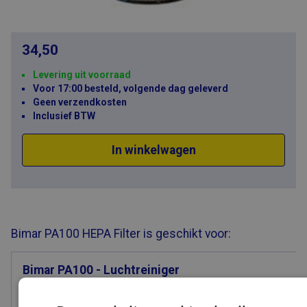
34,50
Levering uit voorraad
Voor 17:00 besteld, volgende dag geleverd
Geen verzendkosten
Inclusief BTW
In winkelwagen
Bimar PA100 HEPA Filter is geschikt voor:
Bimar PA100 - Luchtreiniger