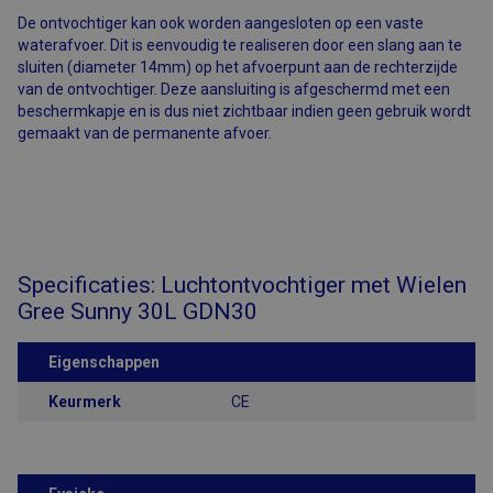
Functioneel
De ontvochtiger kan ook worden aangesloten op een vaste
waterafvoer. Dit is eenvoudig te realiseren door een slang aan te
sluiten (diameter 14mm) op het afvoerpunt aan de rechterzijde
van de ontvochtiger. Deze aansluiting is afgeschermd met een
beschermkapje en is dus niet zichtbaar indien geen gebruik wordt
gemaakt van de permanente afvoer.
Strikt noodzakelijk
Prestatie
Targeting
Functioneel
Strikt noodzakelijke cookies maken de kernfunctionaliteiten van
de website mogelijk, zoals gebruikersaanmelding en
Specificaties: Luchtontvochtiger met Wielen
accountbeheer. De website kan niet goed worden gebruikt
zonder de strikt noodzakelijke cookies.
Gree Sunny 30L GDN30
Aanbieder
/
Naam
Vervaldatum
Omschrijving
Domein
Eigenschappen
CFID
1 dag
Cookie ingesteld
Adobe Inc.
door Adobe
www.airsain.nl
Keurmerk
CE
ColdFusion-
toepassingen.
Deze cookie
wordt gebruikt
in combinatie
met CFTOKEN en