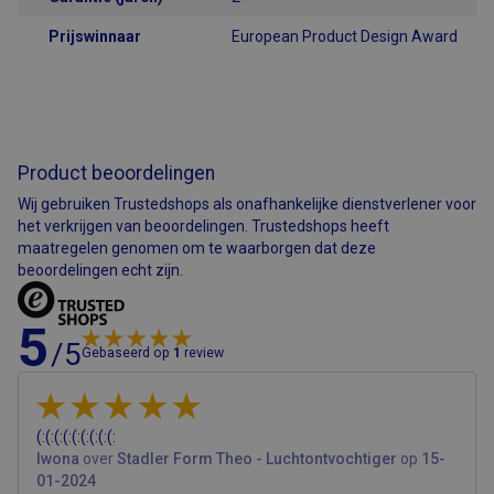
te identificeren,
zodat de site
variabelen van
Prijswinnaar
European Product Design Award
gebruikerssessies
kan bijhouden.
Hoe deze
worden gebruikt,
Google Privacy Policy
is specifiek voor
de site. CFID
bevat een
volgnummer om
Product beoordelingen
de cliënt te
identificeren.
Wij gebruiken Trustedshops als onafhankelijke dienstverlener voor
CFTOKEN
1 dag
Cookie ingesteld
Adobe Inc.
het verkrijgen van beoordelingen. Trustedshops heeft
door Adobe
www.airsain.nl
maatregelen genomen om te waarborgen dat deze
ColdFusion-
toepassingen.
beoordelingen echt zijn.
Deze cookie
wordt gebruikt
in combinatie
5
met CFID en
helpt om een
/5
Gebaseerd op
1
review
clientapparaat
(browser) op
unieke wijze te
identificeren,
zodat de site
variabelen van
(:(:(:(:(:(:(:(:(:
gebruikerssessies
Iwona
over
Stadler Form Theo - Luchtontvochtiger
op
15-
kan bijhouden.
01-2024
Hoe deze