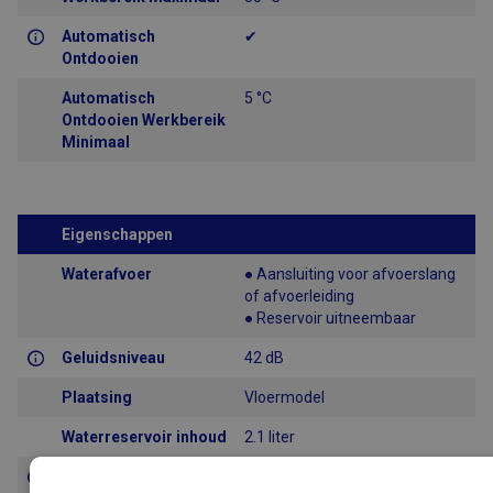
Automatisch
✔
Ontdooien
Automatisch
5 °C
Ontdooien Werkbereik
Minimaal
Eigenschappen
Waterafvoer
● Aansluiting voor afvoerslang
of afvoerleiding
● Reservoir uitneembaar
Geluidsniveau
42 dB
Plaatsing
Vloermodel
Waterreservoir inhoud
2.1 liter
Hygrostaat
✔