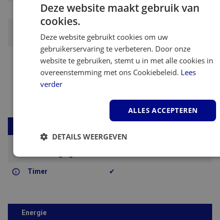
Deze website maakt gebruik van
Behuizing materiaal
Kunststof
cookies.
Vol reservoir signaal /
✔
Deze website gebruikt cookies om uw
indicator
gebruikerservaring te verbeteren. Door onze
Keurmerk
● CE
website te gebruiken, stemt u in met alle cookies in
● EAC
overeenstemming met ons Cookiebeleid.
Lees
● RoHs
verder
● WEE (AEEA)
ALLES ACCEPTEREN
Gebruik
DETAILS WEERGEVEN
Standen
● Automatisch
ontvochtiging
● Continu
Strikt
Prestatie
Targeting
noodzakelijk
Timer
✔
Functioneel
Energie