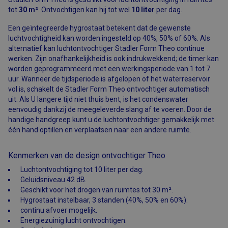
tot
30 m²
. Ontvochtigen kan hij tot wel
10 liter
per dag.
Een geïntegreerde hygrostaat betekent dat de gewenste
luchtvochtigheid kan worden ingesteld op 40%, 50% of 60%. Als
alternatief kan luchtontvochtiger Stadler Form Theo continue
werken. Zijn onafhankelijkheid is ook indrukwekkend; de timer kan
worden geprogrammeerd met een werkingsperiode van 1 tot 7
uur. Wanneer de tijdsperiode is afgelopen of het waterreservoir
vol is, schakelt de Stadler Form Theo ontvochtiger automatisch
uit. Als U langere tijd niet thuis bent, is het condenswater
eenvoudig dankzij de meegeleverde slang af te voeren. Door de
handige handgreep kunt u de luchtontvochtiger gemakkelijk met
één hand optillen en verplaatsen naar een andere ruimte.
Kenmerken van de design ontvochtiger Theo
Luchtontvochtiging tot 10 liter per dag.
Geluidsniveau 42 dB.
Geschikt voor het drogen van ruimtes tot 30 m².
Hygrostaat instelbaar, 3 standen (40%, 50% en 60%).
continu afvoer mogelijk.
Energiezuinig lucht ontvochtigen.