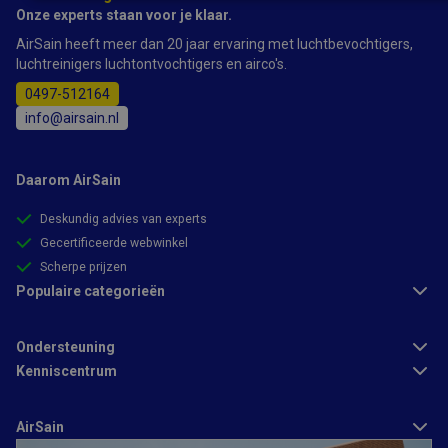
Strikt
Prestatie
Targeting
Onze experts staan voor je klaar.
noodzakelijk
AirSain heeft meer dan 20 jaar ervaring met luchtbevochtigers,
luchtreinigers luchtontvochtigers en airco's.
Functioneel
0497-512164
info@airsain.nl
Daarom AirSain
Deskundig advies van experts
Strikt noodzakelijk
Prestatie
Targeting
Gecertificeerde webwinkel
Functioneel
Scherpe prijzen
Populaire categorieën
Strikt noodzakelijke cookies maken de kernfunctionaliteiten van
de website mogelijk, zoals gebruikersaanmelding en
accountbeheer. De website kan niet goed worden gebruikt
Ondersteuning
zonder de strikt noodzakelijke cookies.
Kenniscentrum
Aanbieder
/
Naam
Vervaldatum
Omschrijving
Domein
CFID
1 dag
Cookie ingesteld
Adobe Inc.
AirSain
door Adobe
www.airsain.nl