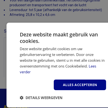
Voor een aangenaam binnenklimaat: het bevochtigingsfilter
produceert en transporteert het vocht van de lucht
Levensduur: tot 5 jaar (afhankelijk van de gebruiksintensiteit)
Afmeting: 25,8 x 10,2 x 4,6 cm
Sharp UZ-HG3MF Filter is geschikt voor:
Deze website maakt gebruik van
cookies.
Sharp UA-HG30E-B - Luchtreiniger
Deze website gebruikt cookies om uw
gebruikerservaring te verbeteren. Door onze
website te gebruiken, stemt u in met alle cookies in
overeenstemming met ons Cookiebeleid.
Lees
verder
Bekijk
ALLES ACCEPTEREN
DETAILS WEERGEVEN
Advies nodig?