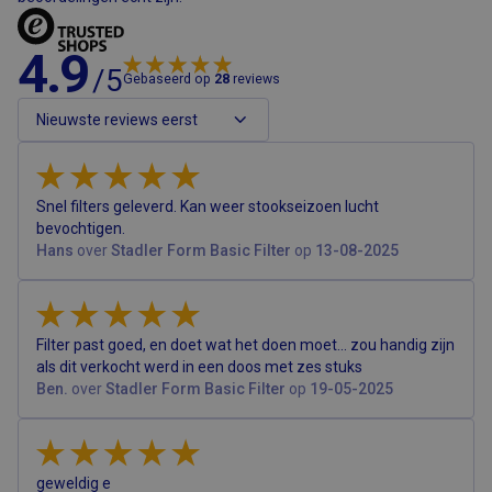
4.9
/5
Gebaseerd op
28
reviews
Aanbieder
Naam
Vervaldatum
Omschrijving
/
Domein
Aanbieder
/
Naam
Vervaldatum
Omschrijving
_ga_KPJGGNMQV4
.airsain.nl
1 jaar 1
Deze cookie wo
Domein
maand
gebruikt door
Google Analytic
MUID
1 jaar
Deze cookie wordt
Microsoft
Snel filters geleverd. Kan weer stookseizoen lucht
om de sessiesta
veel gebruikt door
Corporation
te behouden.
bevochtigen.
mijn Microsoft als
.bing.com
een unieke
Hans
over
Stadler Form Basic Filter
op
13-08-2025
_ga
1 jaar 1
Deze cookiena
Google
gebruikers-ID. Het
maand
is gekoppeld a
LLC
kan worden
Google Univers
.airsain.nl
ingesteld door
Analytics - wat 
ingesloten
belangrijke upd
microsoft-scripts.
is van de meer
Algemeen wordt
Filter past goed, en doet wat het doen moet... zou handig zijn
algemeen
aangenomen dat
gebruikte
als dit verkocht werd in een doos met zes stuks
het synchroniseert
analyseservice 
tussen veel
Ben.
over
Stadler Form Basic Filter
op
19-05-2025
Google. Deze
verschillende
cookie wordt
Microsoft-
gebruikt om un
domeinen,
gebruikers te
waardoor
onderscheiden
gebruikers kunnen
door een
worden gevolgd.
geweldig e
willekeurig