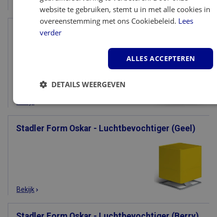
Bekijk
website te gebruiken, stemt u in met alle cookies in
overeenstemming met ons Cookiebeleid.
Lees
Stadler Form Oskar Little - Luchtbevochtiger
verder
(Rood)
ALLES ACCEPTEREN
DETAILS WEERGEVEN
Bekijk
Strikt
Prestatie
Targeting
noodzakelijk
Stadler Form Oskar - Luchtbevochtiger (Geel)
Functioneel
Bekijk
Stadler Form Oskar - Luchtbevochtiger (Berry)