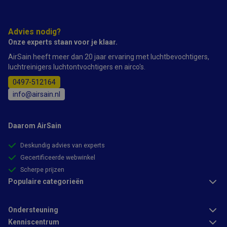
en over eventuele
door Google
advertenties die de
Analytics, waarb
eindgebruiker
het
heeft gezien
patroonelement
voordat hij de
Advies nodig?
de naam het
genoemde website
Onze experts staan voor je klaar.
unieke
bezocht.
identiteitsnum
bevat van het
AirSain heeft meer dan 20 jaar ervaring met luchtbevochtigers,
account of de
luchtreinigers luchtontvochtigers en airco's.
website waaro
het betrekking
0497-512164
heeft. Het is ee
variatie op de _
info@airsain.nl
cookie die word
gebruikt om de
hoeveelheid
gegevens die
Daarom AirSain
Google registree
op websites me
veel verkeer te
Deskundig advies van experts
beperken.
Gecertificeerde webwinkel
Scherpe prijzen
Populaire categorieën
Ondersteuning
Kenniscentrum