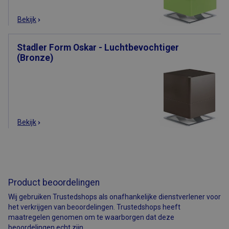
de site. CFID
bevat een
volgnummer om
Bekijk
de cliënt te
identificeren.
Stadler Form Oskar - Luchtbevochtiger
CFTOKEN
1 dag
Cookie ingesteld
Adobe Inc.
door Adobe
www.airsain.nl
(Bronze)
ColdFusion-
toepassingen.
Deze cookie
wordt gebruikt
in combinatie
met CFID en
helpt om een
clientapparaat
(browser) op
Bekijk
unieke wijze te
identificeren,
zodat de site
variabelen van
gebruikerssessies
kan bijhouden.
Hoe deze
worden gebruikt,
Product beoordelingen
is specifiek voor
de site. CFTOKEN
Wij gebruiken Trustedshops als onafhankelijke dienstverlener voor
bevat een
willekeurig
het verkrijgen van beoordelingen. Trustedshops heeft
nummer om de
maatregelen genomen om te waarborgen dat deze
klant te
identificeren.
beoordelingen echt zijn.